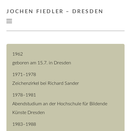
JOCHEN FIEDLER – DRESDEN
1962
geboren am 15.7. in Dresden
1971–1978
Zeichenzirkel bei Richard Sander
1978–1981
Abendstudium an der Hochschule für Bildende
Künste Dresden
1983–1988