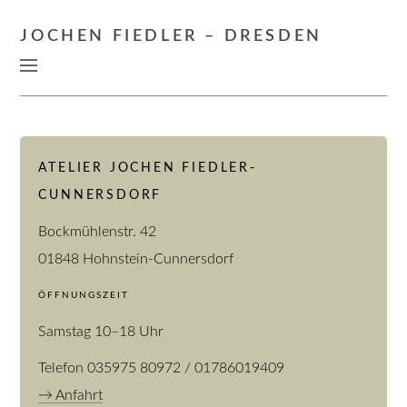
JOCHEN FIEDLER – DRESDEN
ATELIER JOCHEN FIEDLER-
CUNNERSDORF
Bockmühlenstr. 42
01848 Hohnstein-Cunnersdorf
ÖFFNUNGSZEIT
Samstag 10–18 Uhr
Telefon 035975 80972 / 01786019409
→ Anfahrt